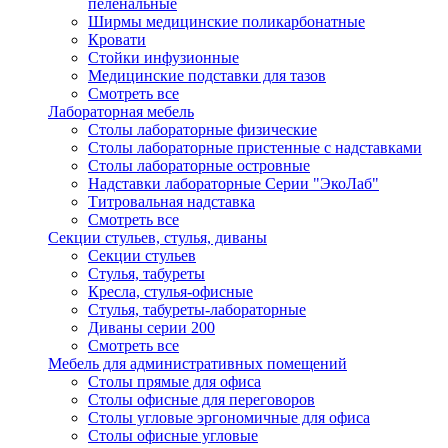
пеленальные
Ширмы медицинские поликарбонатные
Кровати
Стойки инфузионные
Медицинские подставки для тазов
Смотреть все
Лабораторная мебель
Столы лабораторные физические
Столы лабораторные пристенные с надставками
Столы лабораторные островные
Надставки лабораторные Серии "ЭкоЛаб"
Титровальная надставка
Смотреть все
Секции стульев, стулья, диваны
Секции стульев
Стулья, табуреты
Кресла, стулья-офисные
Стулья, табуреты-лабораторные
Диваны серии 200
Смотреть все
Мебель для административных помещений
Столы прямые для офиса
Столы офисные для переговоров
Столы угловые эргономичные для офиса
Столы офисные угловые