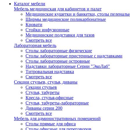
Каталог мебели
Мебель медицинская для кабинетов и палат
Медицинские кушетки и банкетки, столы пеленаль
Ширмы медицинские поликарбонатные
Кровати
Стойки инфузионные
Медицинские подставки для тазов
Смотреть все
Лабораторная мебель
Столы лабораторные физические
Столы лабораторные пристенные с надставками
Столы лабораторные островные
Надставки лабораторные Серии "ЭкоЛаб"
Титровальная надставка
Смотреть все
Секции стульев, стулья, диваны
Секции стульев
Стулья, табуреты
Кресла, стулья-офисные
Стулья, табуреты-лабораторные
Диваны серии 200
Смотреть все
Мебель для административных помещений
Столы прямые для офиса
Столы офисные для переговоров