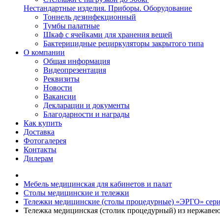
Нестандартные изделия. Приборы. Оборудование
Тоннель дезинфекционный
Тумбы палатные
Шкаф с ячейками для хранения вещей
Бактерицидные рециркуляторы закрытого типа
О компании
Общая информация
Видеопрезентация
Реквизиты
Новости
Вакансии
Декларации и документы
Благодарности и награды
Как купить
Доставка
Фотогалерея
Контакты
Дилерам
Мебель медицинская для кабинетов и палат
Столы медицинские и тележки
Тележки медицинские (столы процедурные) «ЭРГО» сер
Тележка медицинская (столик процедурный) из нержаве