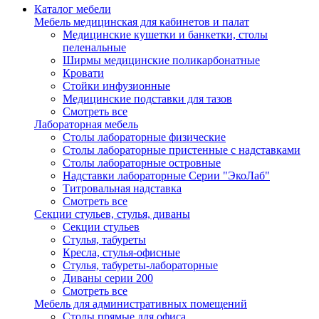
Каталог мебели
Мебель медицинская для кабинетов и палат
Медицинские кушетки и банкетки, столы
пеленальные
Ширмы медицинские поликарбонатные
Кровати
Стойки инфузионные
Медицинские подставки для тазов
Смотреть все
Лабораторная мебель
Столы лабораторные физические
Столы лабораторные пристенные с надставками
Столы лабораторные островные
Надставки лабораторные Серии "ЭкоЛаб"
Титровальная надставка
Смотреть все
Секции стульев, стулья, диваны
Секции стульев
Стулья, табуреты
Кресла, стулья-офисные
Стулья, табуреты-лабораторные
Диваны серии 200
Смотреть все
Мебель для административных помещений
Столы прямые для офиса