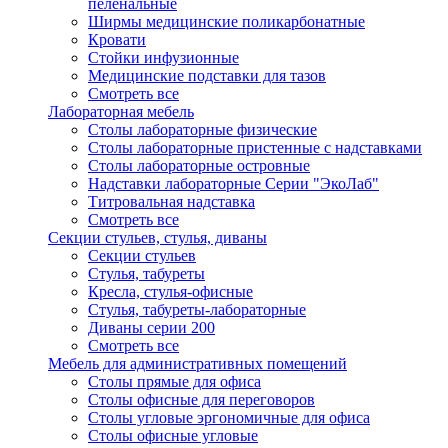
пеленальные
Ширмы медицинские поликарбонатные
Кровати
Стойки инфузионные
Медицинские подставки для тазов
Смотреть все
Лабораторная мебель
Столы лабораторные физические
Столы лабораторные пристенные с надставками
Столы лабораторные островные
Надставки лабораторные Серии "ЭкоЛаб"
Титровальная надставка
Смотреть все
Секции стульев, стулья, диваны
Секции стульев
Стулья, табуреты
Кресла, стулья-офисные
Стулья, табуреты-лабораторные
Диваны серии 200
Смотреть все
Мебель для административных помещений
Столы прямые для офиса
Столы офисные для переговоров
Столы угловые эргономичные для офиса
Столы офисные угловые