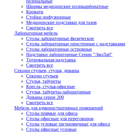
пеленальные
Ширмы медицинские поликарбонатные
Кровати
Стойки инфузионные
Медицинские подставки для тазов
Смотреть все
Лабораторная мебель
Столы лабораторные физические
Столы лабораторные пристенные с надставками
Столы лабораторные островные
Надставки лабораторные Серии "ЭкоЛаб"
Титровальная надставка
Смотреть все
Секции стульев, стулья, диваны
Секции стульев
Стулья, табуреты
Кресла, стулья-офисные
Стулья, табуреты-лабораторные
Диваны серии 200
Смотреть все
Мебель для административных помещений
Столы прямые для офиса
Столы офисные для переговоров
Столы угловые эргономичные для офиса
Столы офисные угловые