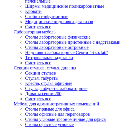
пеленальные
Ширмы медицинские поликарбонатные
Кровати
Стойки инфузионные
Медицинские подставки для тазов
Смотреть все
Лабораторная мебель
Столы лабораторные физические
Столы лабораторные пристенные с надставками
Столы лабораторные островные
Надставки лабораторные Серии "ЭкоЛаб"
Титровальная надставка
Смотреть все
Секции стульев, стулья, диваны
Секции стульев
Стулья, табуреты
Кресла, стулья-офисные
Стулья, табуреты-лабораторные
Диваны серии 200
Смотреть все
Мебель для административных помещений
Столы прямые для офиса
Столы офисные для переговоров
Столы угловые эргономичные для офиса
Столы офисные угловые