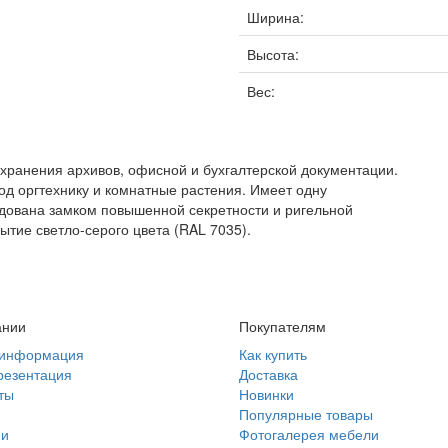
Ширина:
Высота:
Вес:
хранения архивов, офисной и бухгалтерской документации.
од оргтехнику и комнатные растения. Имеет одну
дована замком повышенной секретности и ригельной
тие светло-серого цвета (RAL 7035).
ании
Покупателям
информация
Как купить
резентация
Доставка
ты
Новинки
и
Популярные товары
ии
Фотогалерея мебели