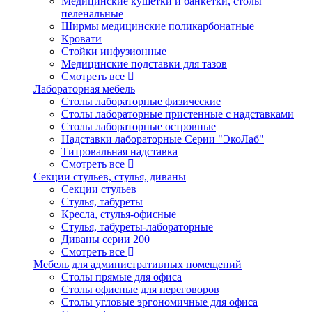
Медицинские кушетки и банкетки, столы
пеленальные
Ширмы медицинские поликарбонатные
Кровати
Стойки инфузионные
Медицинские подставки для тазов
Смотреть все
Лабораторная мебель
Столы лабораторные физические
Столы лабораторные пристенные с надставками
Столы лабораторные островные
Надставки лабораторные Серии "ЭкоЛаб"
Титровальная надставка
Смотреть все
Секции стульев, стулья, диваны
Секции стульев
Стулья, табуреты
Кресла, стулья-офисные
Стулья, табуреты-лабораторные
Диваны серии 200
Смотреть все
Мебель для административных помещений
Столы прямые для офиса
Столы офисные для переговоров
Столы угловые эргономичные для офиса