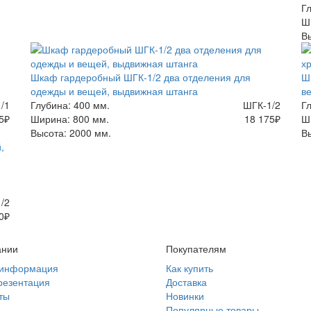
Г
Ш
В
Шкаф гардеробный ШГК-1/2 два отделения для
Ш
одежды и вещей, выдвижная штанга
в
/1
Глубина: 400 мм.
ШГК-1/2
Г
5
₽
Ширина: 800 мм.
18 175
₽
Ш
Высота: 2000 мм.
В
/2
0
₽
ании
Покупателям
информация
Как купить
резентация
Доставка
ты
Новинки
и
Популярные товары