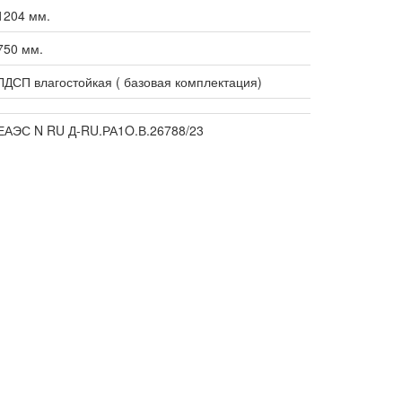
1204 мм.
750 мм.
ЛДСП влагостойкая ( базовая комплектация)
ЕАЭС N RU Д-RU.РА1O.В.26788/23