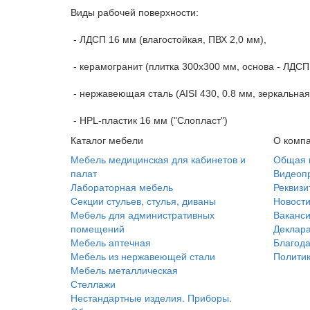
Виды рабочей поверхности:
- ЛДСП 16 мм (влагостойкая, ПВХ 2,0 мм),
- керамогранит (плитка 300х300 мм, основа - ЛДСП
- нержавеющая сталь (AISI 430, 0.8 мм, зеркальная
- HPL-пластик 16 мм ("Слопласт")
Каталог мебели
О комп
Мебель медицинская для кабинетов и
Общая 
палат
Видеоп
Лабораторная мебель
Реквизи
Секции стульев, стулья, диваны
Новост
Мебель для административных
Ваканс
помещений
Деклара
Мебель аптечная
Благода
Мебель из нержавеющей стали
Полити
Мебель металлическая
Стеллажи
Нестандартные изделия. Приборы.