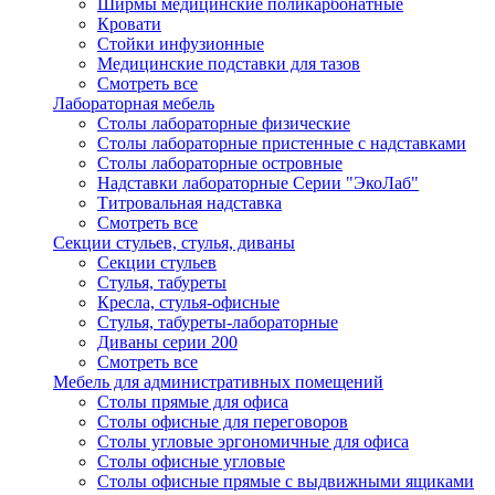
Ширмы медицинские поликарбонатные
Кровати
Стойки инфузионные
Медицинские подставки для тазов
Смотреть все
Лабораторная мебель
Столы лабораторные физические
Столы лабораторные пристенные с надставками
Столы лабораторные островные
Надставки лабораторные Серии "ЭкоЛаб"
Титровальная надставка
Смотреть все
Секции стульев, стулья, диваны
Секции стульев
Стулья, табуреты
Кресла, стулья-офисные
Стулья, табуреты-лабораторные
Диваны серии 200
Смотреть все
Мебель для административных помещений
Столы прямые для офиса
Столы офисные для переговоров
Столы угловые эргономичные для офиса
Столы офисные угловые
Столы офисные прямые с выдвижными ящиками