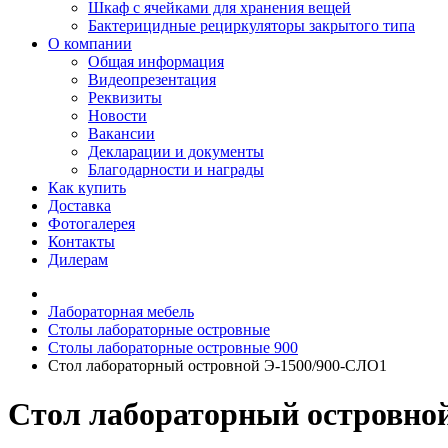
Шкаф с ячейками для хранения вещей
Бактерицидные рециркуляторы закрытого типа
О компании
Общая информация
Видеопрезентация
Реквизиты
Новости
Вакансии
Декларации и документы
Благодарности и награды
Как купить
Доставка
Фотогалерея
Контакты
Дилерам
Лабораторная мебель
Столы лабораторные островные
Столы лабораторные островные 900
Стол лабораторный островной Э-1500/900-СЛО1
Стол лабораторный островно