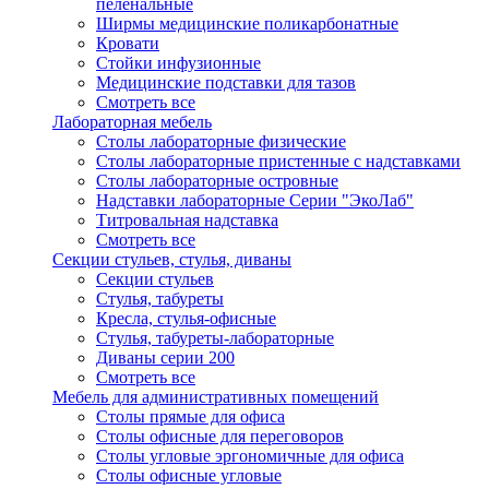
пеленальные
Ширмы медицинские поликарбонатные
Кровати
Стойки инфузионные
Медицинские подставки для тазов
Смотреть все
Лабораторная мебель
Столы лабораторные физические
Столы лабораторные пристенные с надставками
Столы лабораторные островные
Надставки лабораторные Серии "ЭкоЛаб"
Титровальная надставка
Смотреть все
Секции стульев, стулья, диваны
Секции стульев
Стулья, табуреты
Кресла, стулья-офисные
Стулья, табуреты-лабораторные
Диваны серии 200
Смотреть все
Мебель для административных помещений
Столы прямые для офиса
Столы офисные для переговоров
Столы угловые эргономичные для офиса
Столы офисные угловые