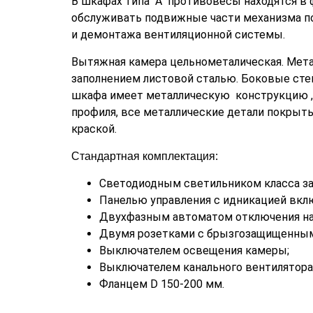
В шкафах типа "А" противовесы находятся в
обслуживать подвижные части механизма п
и демонтажа вентиляционной системы.
Вытяжная камера цельнометалическая. Мета
заполнением листовой сталью. Боковые сте
шкафа имеет металлическую конструкцию , 
профиля, все металлические детали покрыт
краской.
Стандартная комплектация:
Светодиодным светильником класса за
Панелью управления с идникацией вкл
Двухфазным автоматом отключения на 
Двумя розетками с брызгозащищенны
Выключателем освещения камеры;
Выключателем канального вентилятора
Фланцем D 150-200 мм.