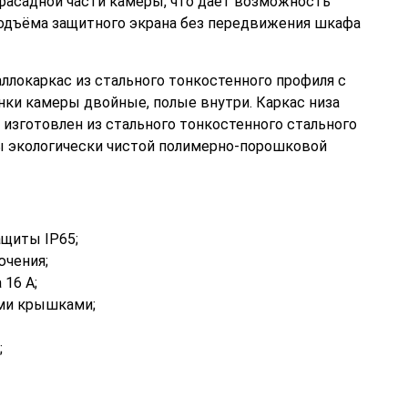
 фасадной части камеры, что даёт возможность
одъёма защитного экрана без передвижения шкафа
ллокаркас из стального тонкостенного профиля с
нки камеры двойные, полые внутри. Каркас низа
изготовлен из стального тонкостенного стального
ы экологически чистой полимерно-порошковой
щиты IP65;
ючения;
16 А;
ми крышками;
;