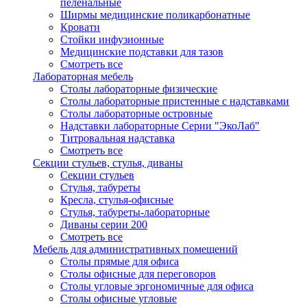
пеленальные
Ширмы медицинские поликарбонатные
Кровати
Стойки инфузионные
Медицинские подставки для тазов
Смотреть все
Лабораторная мебель
Столы лабораторные физические
Столы лабораторные пристенные с надставками
Столы лабораторные островные
Надставки лабораторные Серии "ЭкоЛаб"
Титровальная надставка
Смотреть все
Секции стульев, стулья, диваны
Секции стульев
Стулья, табуреты
Кресла, стулья-офисные
Стулья, табуреты-лабораторные
Диваны серии 200
Смотреть все
Мебель для административных помещений
Столы прямые для офиса
Столы офисные для переговоров
Столы угловые эргономичные для офиса
Столы офисные угловые