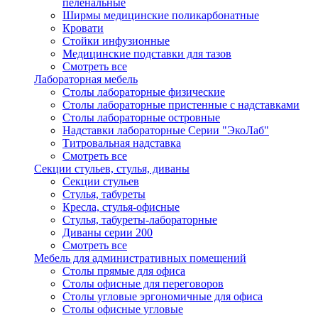
пеленальные
Ширмы медицинские поликарбонатные
Кровати
Стойки инфузионные
Медицинские подставки для тазов
Смотреть все
Лабораторная мебель
Столы лабораторные физические
Столы лабораторные пристенные с надставками
Столы лабораторные островные
Надставки лабораторные Серии "ЭкоЛаб"
Титровальная надставка
Смотреть все
Секции стульев, стулья, диваны
Секции стульев
Стулья, табуреты
Кресла, стулья-офисные
Стулья, табуреты-лабораторные
Диваны серии 200
Смотреть все
Мебель для административных помещений
Столы прямые для офиса
Столы офисные для переговоров
Столы угловые эргономичные для офиса
Столы офисные угловые